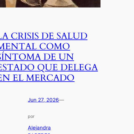
LA CRISIS DE SALUD
MENTAL COMO
SÍNTOMA DE UN
ESTADO QUE DELEGA
EN EL MERCADO
Jun 27, 2026
—
por
Alejandra