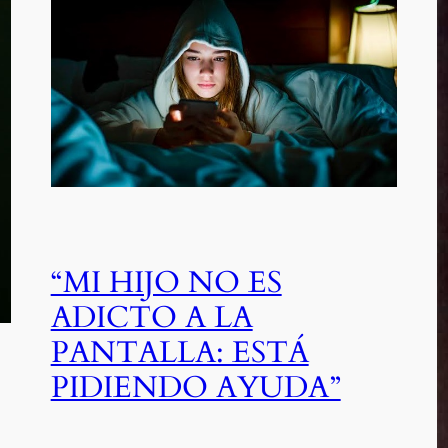
“MI HIJO NO ES
ADICTO A LA
PANTALLA: ESTÁ
PIDIENDO AYUDA”