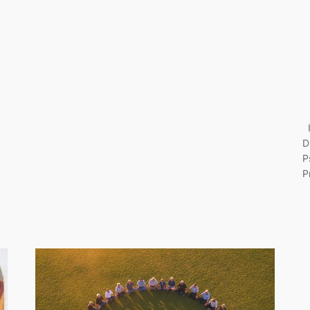
I
D
P
P