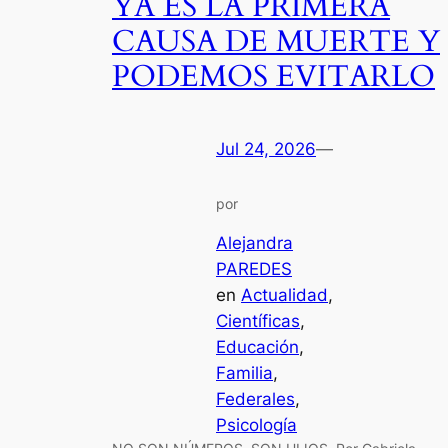
YA ES LA PRIMERA
CAUSA DE MUERTE Y
PODEMOS EVITARLO
Jul 24, 2026
—
por
Alejandra
PAREDES
en
Actualidad
, 
Científicas
, 
Educación
, 
Familia
, 
Federales
, 
Psicología