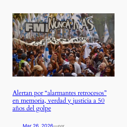
Alertan por “alarmantes retrocesos”
en memoria, verdad y justicia a 50
años del golpe
Mar 26, 2026
—
por