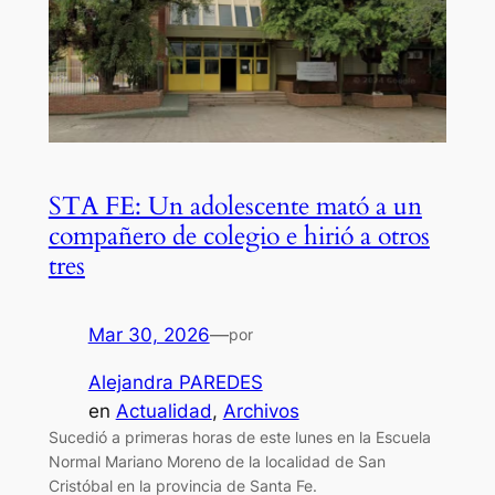
STA FE: Un adolescente mató a un
compañero de colegio e hirió a otros
tres
Mar 30, 2026
—
por
Alejandra PAREDES
en
Actualidad
, 
Archivos
Sucedió a primeras horas de este lunes en la Escuela
Normal Mariano Moreno de la localidad de San
Cristóbal en la provincia de Santa Fe.