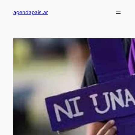
Saltar
agendapais.ar
al
contenido