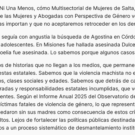
e Ni Una Menos, cómo Multisectorial de Mujeres de Sal
de las Mujeres y Abogadas con Perspectiva de Género vo
das importan y que no aceptaremos retroceder en los de
ís seguía con angustia la búsqueda de Agostina en Cór
y adolescentes. En Misiones fue hallada asesinada Dulce
oelia fue asesinada. Lo sabemos porque algunos casos 
 de historias que no llegan a los medios, que permanec
spuestas estatales. Sabemos que la violencia machista no
rios, clases sociales y edades. Sabemos que detrás de ca
noradas y responsabilidades estatales incumplidas, que
entes. Según el Informe Anual 2025 del Observatorio d
víctimas fatales de violencia de género, lo que represe
quedaron sin sus madres como consecuencia de estos crí
altos. Lejos de fortalecer las políticas públicas destinad
os a un proceso sistemático de desmantelamiento instit