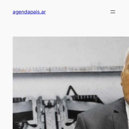
Saltar
agendapais.ar
al
contenido