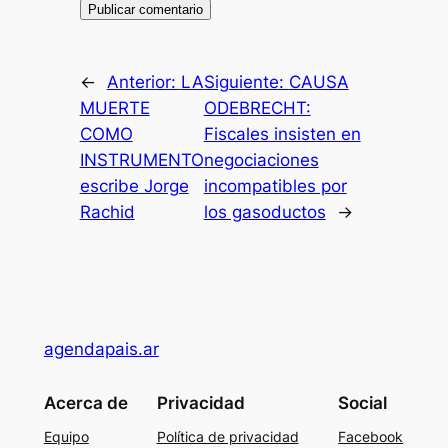
←
Anterior:
LA
Siguiente:
CAUSA
MUERTE
ODEBRECHT:
COMO
Fiscales insisten en
INSTRUMENTO
negociaciones
escribe Jorge
incompatibles por
Rachid
los gasoductos
→
agendapais.ar
Acerca de
Privacidad
Social
Equipo
Política de privacidad
Facebook