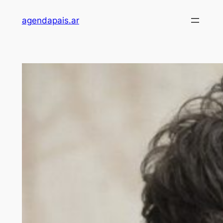
Saltar
agendapais.ar
al
contenido